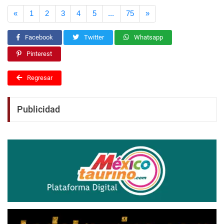
Anterior
Siguiente
«
1
2
3
4
5
...
75
»
Facebook
Twitter
Whatsapp
Pinterest
Regresar
Publicidad