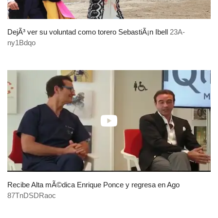
DejÃ³ ver su voluntad como torero SebastiÃ¡n Ibell
23A-
ny1Bdqo
Recibe Alta mÃ©dica Enrique Ponce y regresa en Ago
87TnDSDRaoc