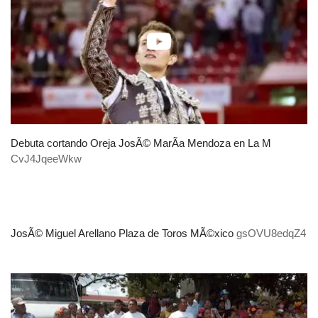
Debuta cortando Oreja JosÃ© MarÃ­a Mendoza en La M
CvJ4JqeeWkw
JosÃ© Miguel Arellano Plaza de Toros MÃ©xico
gsOVU8edqZ4