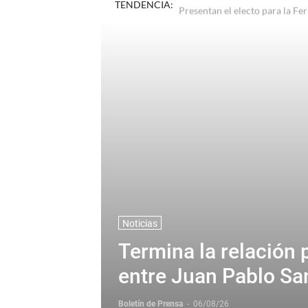
TENDENCIA:
Presentaron el Programa de "L
Noticias
Termina la relación 
entre Juan Pablo Sa
Corona + Corona
Boletín de Prensa
-
06/08/26