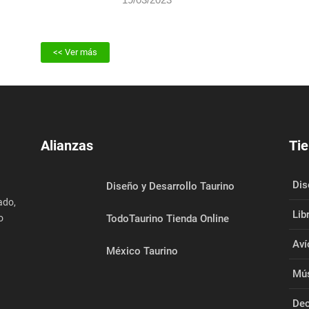
<< Ver más
Alianzas
Tie
Dis
Diseño y Desarrollo Taurino
ado,
Lib
o
TodoTaurino Tienda Online
Aví
México Taurino
Mús
Dec