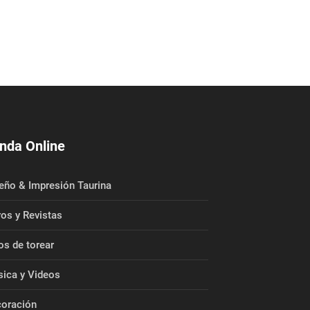
nda Online
eño & Impresión Taurina
ros y Revistas
os de torear
ica y Videos
oración