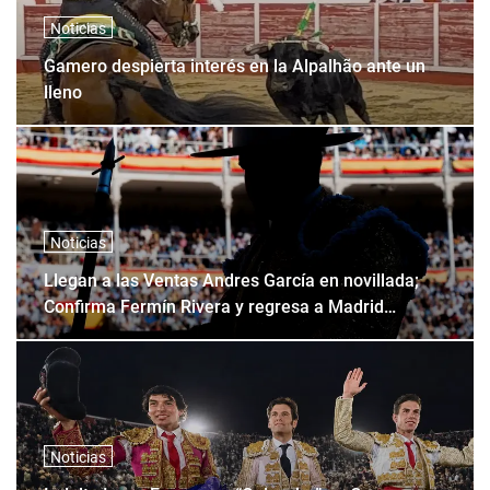
Noticias
Gamero despierta interés en la Alpalhão ante un
lleno
Noticias
Llegan a las Ventas Andres García en novillada;
Confirma Fermín Rivera y regresa a Madrid
Fonseca
Noticias
Indulta Isaac Fonseca a “Quicacha” en Coracora,