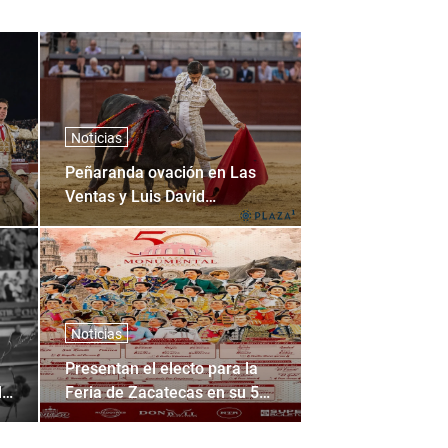
Noticias
Peñaranda ovación en Las
Ventas y Luis David
pinceladas sin toros en
Madrid
Noticias
Presentan el electo para la
lo
Feria de Zacatecas en su 50