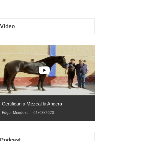
a
aniversario
Video
Certifican a Mezcal la Anccra
Edgar Mendoza
-
01/03/2023