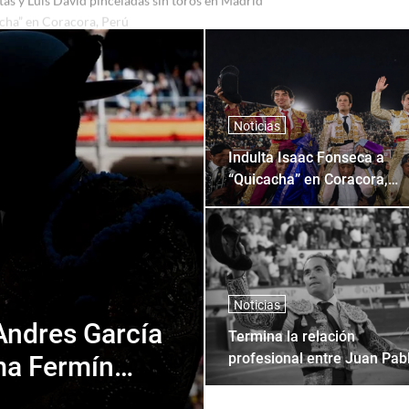
as y Luis David pinceladas sin toros en Madrid
Noticias
Indulta Isaac Fonseca a
“Quicacha” en Coracora,
Perú
Noticias
Andres García
Termina la relación
profesional entre Juan Pab
rma Fermín