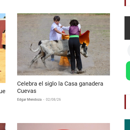
Cid en Ollacuechea
Boletín de Prensa
-
03/08/26
Celebra el siglo la Casa ganadera
Cuevas
que
Edgar Mendoza
-
02/08/26