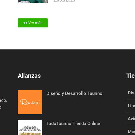
Issac Fonseca
19/03/2023
<< Ver más
Alianzas
Tie
Dis
Diseño y Desarrollo Taurino
ado,
Lib
o
Aví