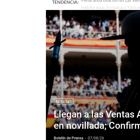
TENDENCIA:
Peñaranda ovación en Las Vent
Noticias
Llegan a las Ventas 
en novillada; Confi