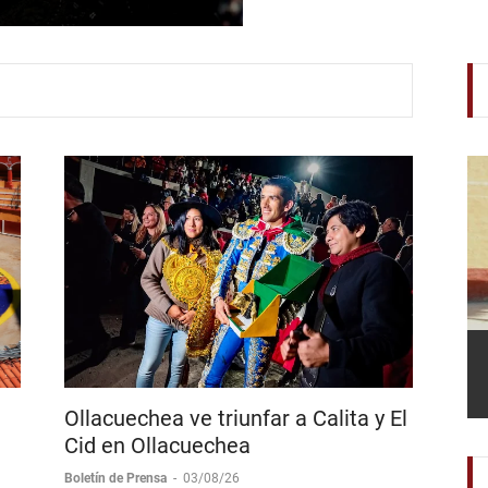
Sanchez y Corona + Coron
Madrid Fonseca
Ollacuechea ve triunfar a Calita y El