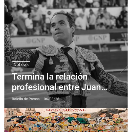
Noticias
Termina la relación
profesional entre Juan
Pablo Sanchez y Corona +
Boletín de Prensa
-
06/08/26
Corona