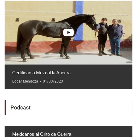
Certifican a Mezcal la Anccra
Edgar Mendoza
-
01/03/2023
Podcast
Mexicanos al Grito de Guerra