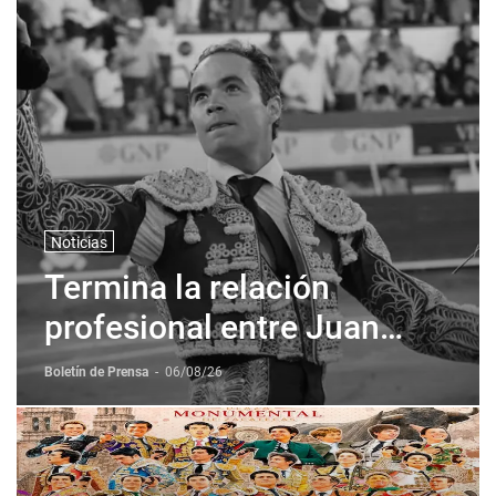
Noticias
Termina la relación
profesional entre Juan
Pablo Sanchez y Corona +
Boletín de Prensa
-
06/08/26
Corona