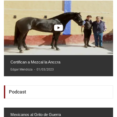
Certifican a Mezcal la Anccra
Edgar Mendoza
-
01/03/2023
Podcast
Mexicanos al Grito de Guerra