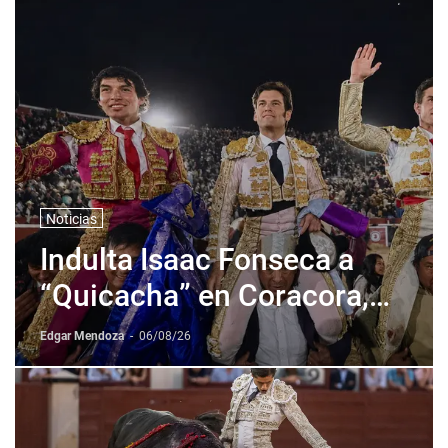
Noticias
Indulta Isaac Fonseca a
“Quicacha” en Coracora,
Perú
Edgar Mendoza
-
06/08/26