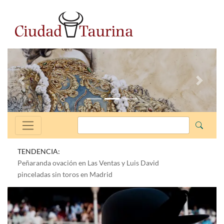
Anterior
Siguien
TENDENCIA:
Peñaranda ovación en Las Ventas y Luis David
pinceladas sin toros en Madrid