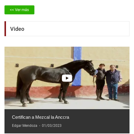
<< Ver más
Video
Certifican a Mezcal la Anccra
Edgar Mendoza
-
01/03/2023