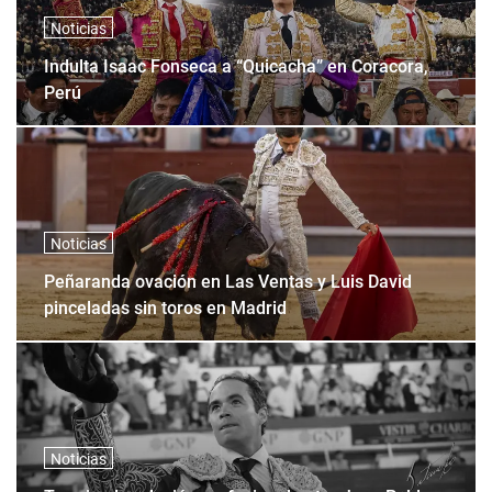
Noticias
Indulta Isaac Fonseca a “Quicacha” en Coracora,
Perú
Noticias
Peñaranda ovación en Las Ventas y Luis David
pinceladas sin toros en Madrid
Noticias