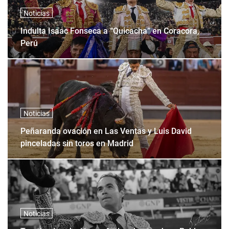
Noticias
Indulta Isaac Fonseca a “Quicacha” en Coracora,
Perú
Noticias
Peñaranda ovación en Las Ventas y Luis David
pinceladas sin toros en Madrid
Noticias