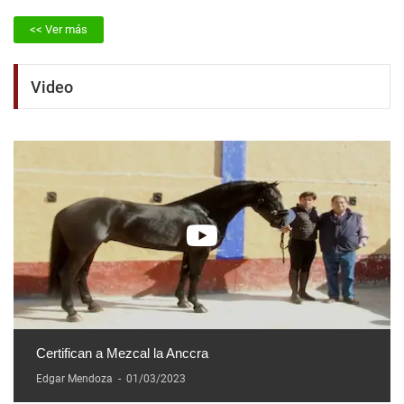
<< Ver más
Video
Certifican a Mezcal la Anccra
Edgar Mendoza
-
01/03/2023