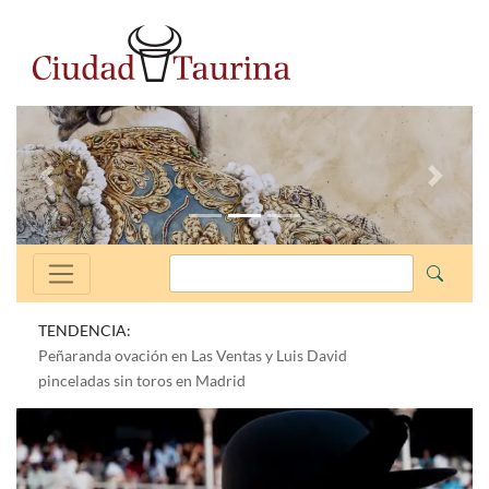
Anterior
Siguien
TENDENCIA:
Peñaranda ovación en Las Ventas y Luis David
pinceladas sin toros en Madrid