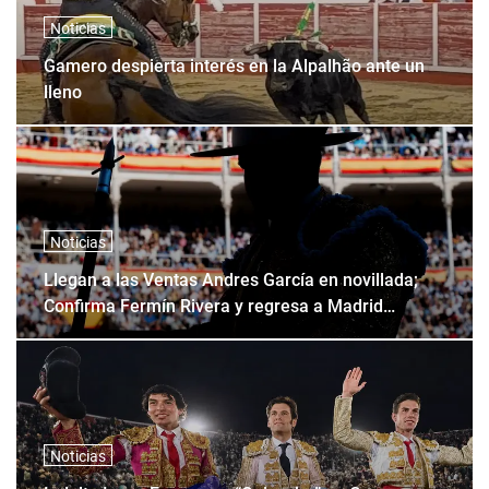
Noticias
Gamero despierta interés en la Alpalhão ante un
lleno
Noticias
Llegan a las Ventas Andres García en novillada;
Confirma Fermín Rivera y regresa a Madrid
Fonseca
Noticias