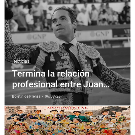
Noticias
Termina la relación
profesional entre Juan
Pablo Sanchez y Corona +
Boletín de Prensa
-
06/08/26
Corona