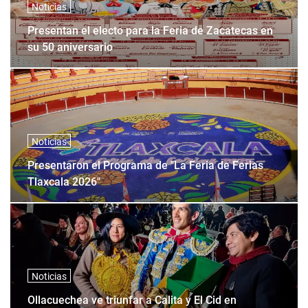
Noticias
Presentan el electo para la Feria de Zacatecas en
su 50 aniversario
Noticias
Presentaron el Programa de "La Feria de Ferias
Tlaxcala 2026"
Noticias
Ollacuechea ve triunfar a Calita y El Cid en