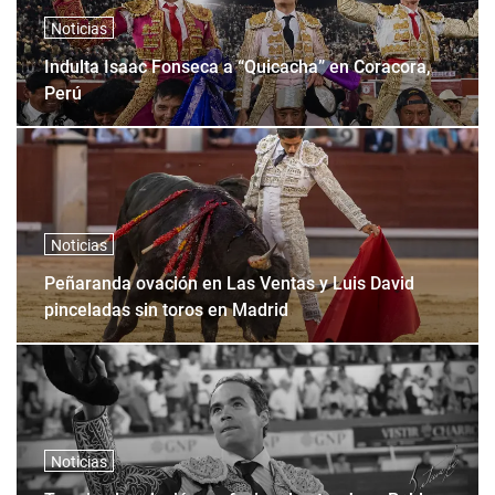
Noticias
Indulta Isaac Fonseca a “Quicacha” en Coracora,
Perú
Noticias
Peñaranda ovación en Las Ventas y Luis David
pinceladas sin toros en Madrid
Noticias