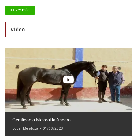
<< Ver más
Video
Certifican a Mezcal la Anccra
Edgar Mendoza
-
01/03/2023