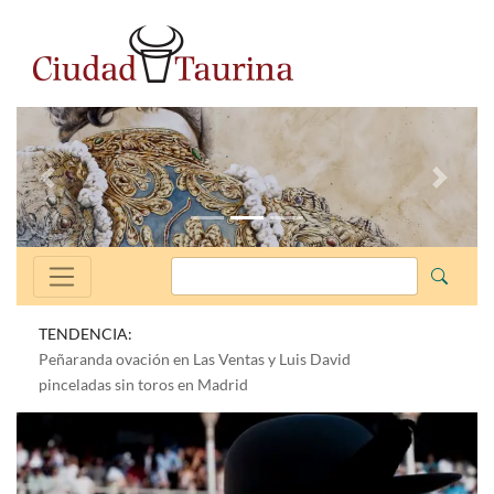
Anterior
Siguien
TENDENCIA:
Peñaranda ovación en Las Ventas y Luis David
pinceladas sin toros en Madrid