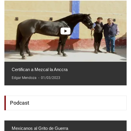
Certifican a Mezcal la Anccra
Edgar Mendoza
-
01/03/2023
Podcast
Mexicanos al Grito de Guerra