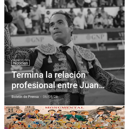
Noticias
Termina la relación
profesional entre Juan
Pablo Sanchez y Corona +
Boletín de Prensa
-
06/08/26
Corona