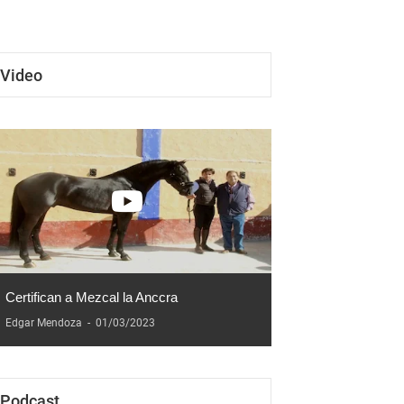
2026"
Video
Certifican a Mezcal la Anccra
Edgar Mendoza
-
01/03/2023