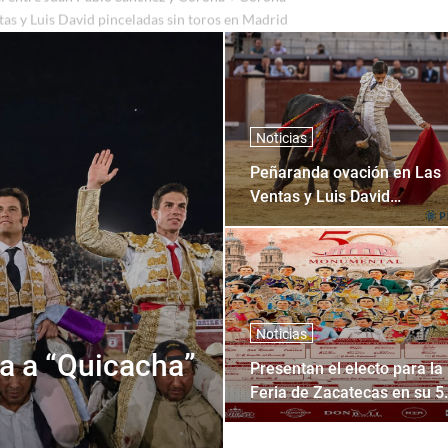
al entre Juan Pablo Sanchez y Corona + Corona
Noticias
Peñaranda ovación en Las
Ventas y Luis David
pinceladas sin toros en
Madrid
Noticias
ca a “Quicacha”
Presentan el electo para la
Feria de Zacatecas en su 5