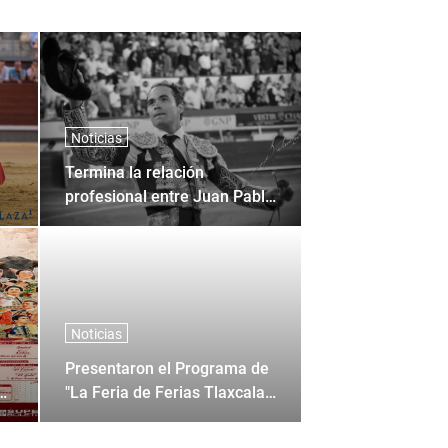
Noticias
Termina la relación
profesional entre Juan Pablo
Sanchez y Corona + Corona
Noticias
Presentaron el Programa de
0
"La Feria de Ferias Tlaxcala