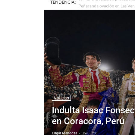
TENDENCIA:
Termina la relación profesion
Noticias
Indulta Isaac Fonse
en Coracora, Perú