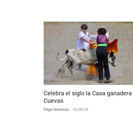
Cid en Ollacuechea
Boletín de Prensa
-
03/08/26
Celebra el siglo la Casa ganadera
Cuevas
Edgar Mendoza
-
02/08/26