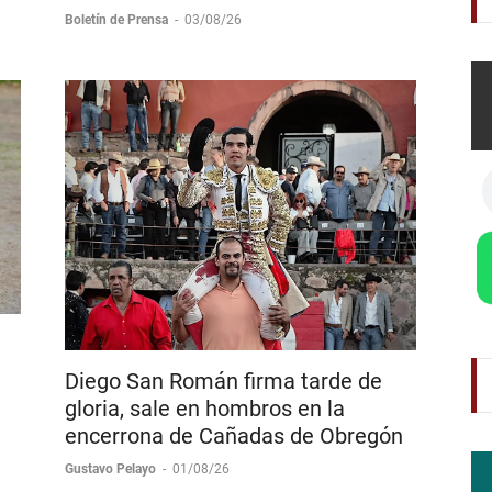
Recupera confianza haciendo lo que
le gusta Manuel Escribando
Boletín de Prensa
-
03/08/26
Diego San Román firma tarde de
gloria, sale en hombros en la
encerrona de Cañadas de Obregón