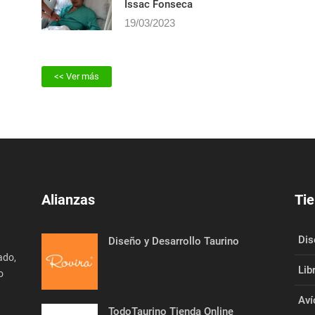
Sentimientos de Alegrí­a en
Issac Fonseca
19/03/2023
<< Ver más
Alianzas
Tie
Dis
Diseño y Desarrollo Taurino
ado,
Lib
o