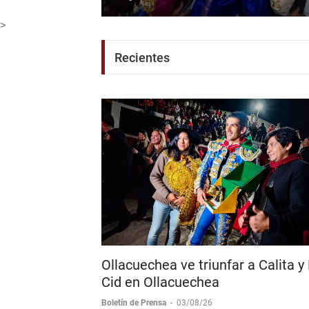
Edgar Mendoza
-
06/08/26
>
Recientes
Ollacuechea ve triunfar a Calita y 