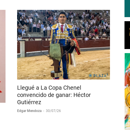
Gustavo Pelayo
-
01/08/26
Llegué a La Copa Chenel
convencido de ganar: Héctor
Gutiérrez
Edgar Mendoza
-
30/07/26