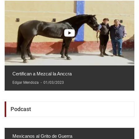
Certifican a Mezcal la Anccra
Edgar Mendoza
-
01/03/2023
Podcast
Mexicanos al Grito de Guerra