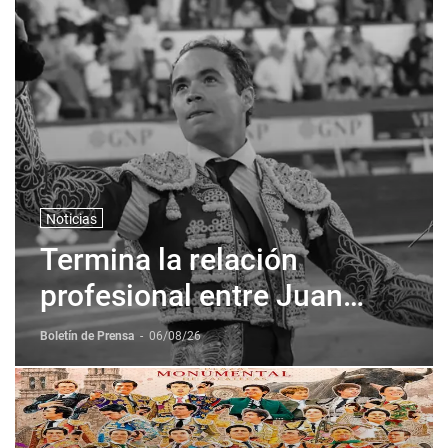
Noticias
Termina la relación
profesional entre Juan
Pablo Sanchez y Corona +
Boletín de Prensa
-
06/08/26
Corona