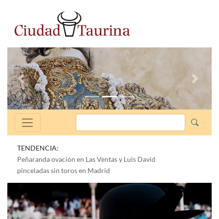
Anterior
Siguien
TENDENCIA:
Peñaranda ovación en Las Ventas y Luis David
pinceladas sin toros en Madrid