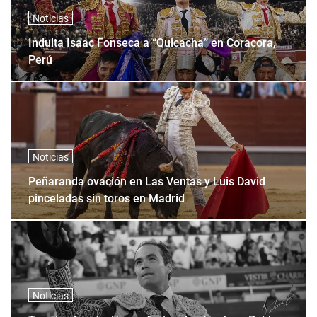
Noticias
Indulta Isaac Fonseca a “Quicacha” en Coracora,
Perú
Noticias
Peñaranda ovación en Las Ventas y Luis David
pinceladas sin toros en Madrid
Noticias