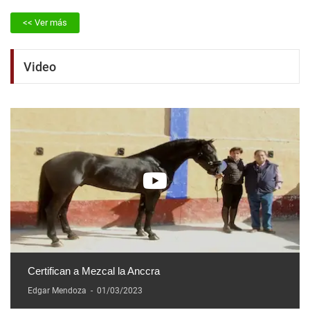
<< Ver más
Video
Certifican a Mezcal la Anccra
Edgar Mendoza
-
01/03/2023