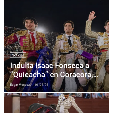
Noticias
Indulta Isaac Fonseca a
“Quicacha” en Coracora,
Perú
Edgar Mendoza
-
06/08/26