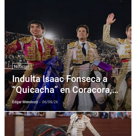
Noticias
Indulta Isaac Fonseca a
“Quicacha” en Coracora,
Perú
Edgar Mendoza
-
06/08/26