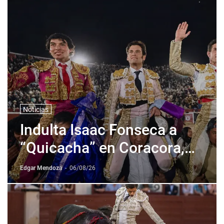
Noticias
Indulta Isaac Fonseca a
“Quicacha” en Coracora,
Perú
Edgar Mendoza
-
06/08/26