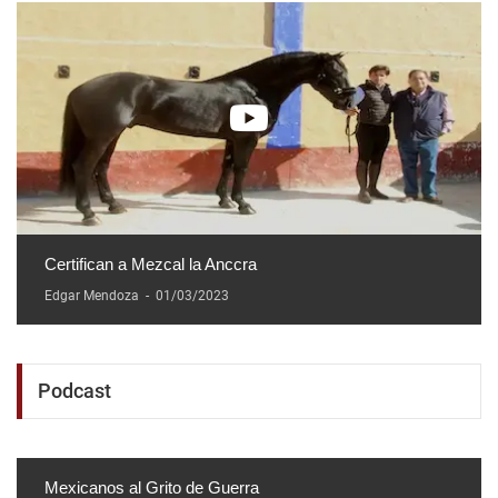
Certifican a Mezcal la Anccra
Edgar Mendoza
-
01/03/2023
Podcast
Mexicanos al Grito de Guerra