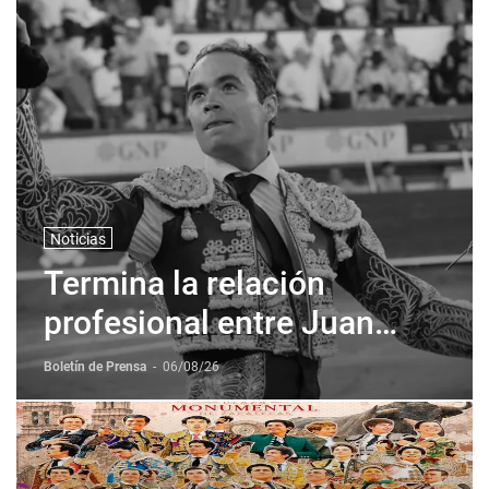
Noticias
Termina la relación
profesional entre Juan
Pablo Sanchez y Corona +
Boletín de Prensa
-
06/08/26
Corona