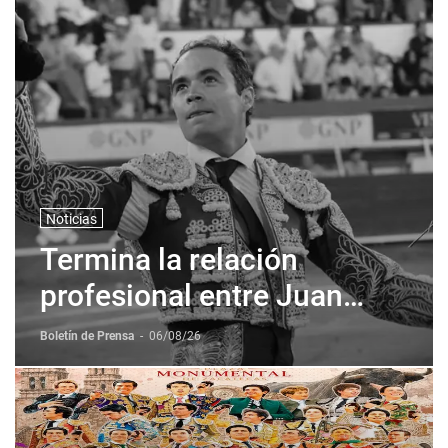
Noticias
Termina la relación
profesional entre Juan
Pablo Sanchez y Corona +
Boletín de Prensa
-
06/08/26
Corona