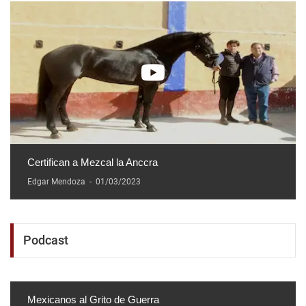
Certifican a Mezcal la Anccra
Edgar Mendoza
-
01/03/2023
Podcast
Mexicanos al Grito de Guerra