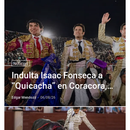
Noticias
Indulta Isaac Fonseca a
“Quicacha” en Coracora,
Perú
Edgar Mendoza
-
06/08/26