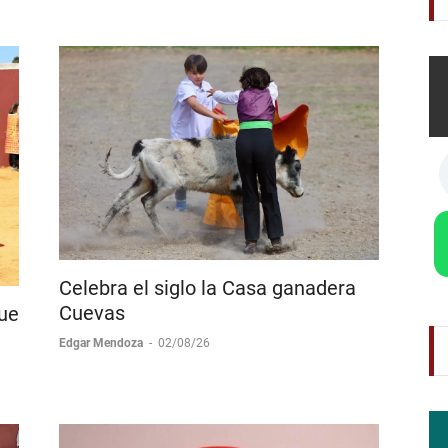
Cid en Ollacuechea
Boletín de Prensa
-
03/08/26
Celebra el siglo la Casa ganadera
Cuevas
que
Edgar Mendoza
-
02/08/26