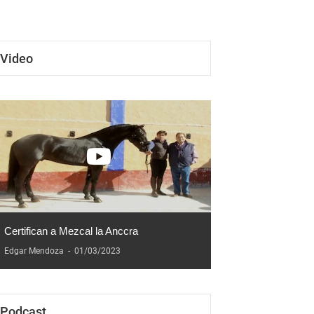
a
aniversario
Video
Certifican a Mezcal la Anccra
Edgar Mendoza
-
01/03/2023