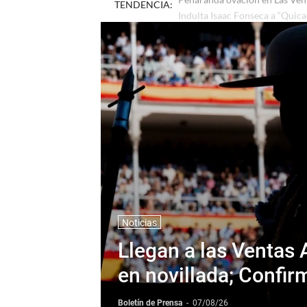
TENDENCIA:
Peñaranda ovación en Las Vent
Noticias
Llegan a las Ventas 
en novillada; Confi