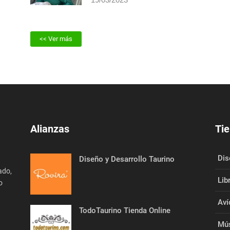
Issac Fonseca
19/03/2023
<< Ver más
Alianzas
Tie
Dis
Diseño y Desarrollo Taurino
ado,
Lib
o
Aví