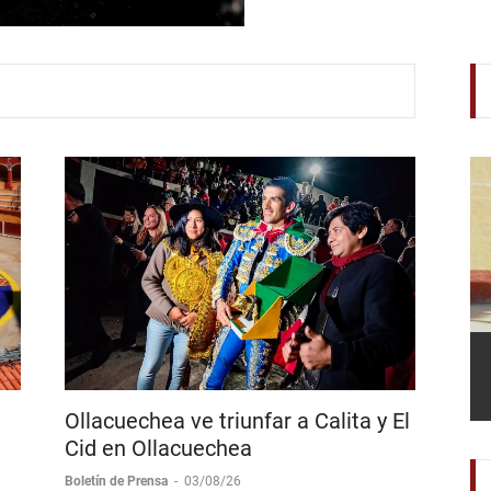
Sanchez y Corona + Coron
Madrid Fonseca
Ollacuechea ve triunfar a Calita y El