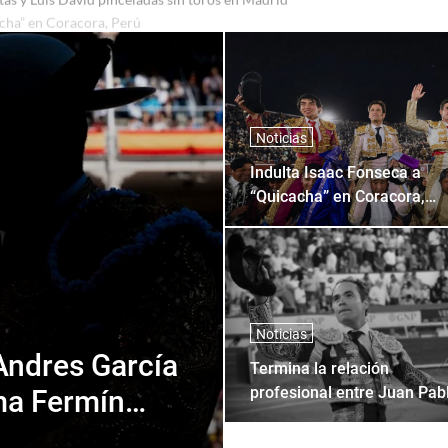
as y Luis David pinceladas sin toros en Madrid
Noticias
Indulta Isaac Fonseca a
“Quicacha” en Coracora,
Perú
Noticias
Andres García
Termina la relación
profesional entre Juan Pab
rma Fermín