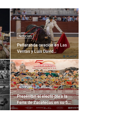
Noticias
Peñaranda ovación en Las
Ventas y Luis David
pinceladas sin toros en
Madrid
Noticias
Presentan el electo para la
lo
Feria de Zacatecas en su 50