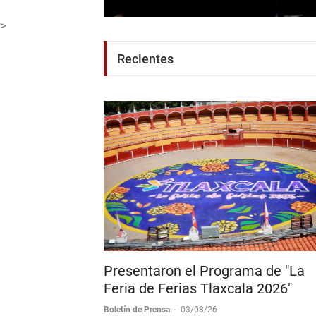
Rivera y regresa a 
Boletín de Prensa
-
07/08/26
>
Recientes
Presentaron el Programa de "La