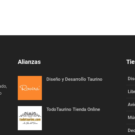
Alianzas
Tie
Dis
Diseño y Desarrollo Taurino
ado,
Lib
o
Aví
TodoTaurino Tienda Online
Mús
Dec