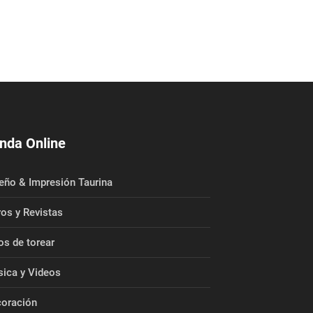
nda Online
eño & Impresión Taurina
ros y Revistas
os de torear
ica y Videos
oración