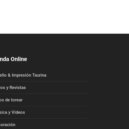
nda Online
eño & Impresión Taurina
ros y Revistas
os de torear
ica y Videos
oración