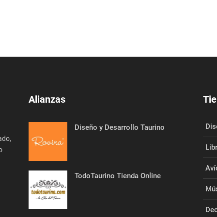
Alianzas
Tie
Dis
Diseño y Desarrollo Taurino
ado,
Lib
o
Aví
TodoTaurino Tienda Online
Mús
Dec