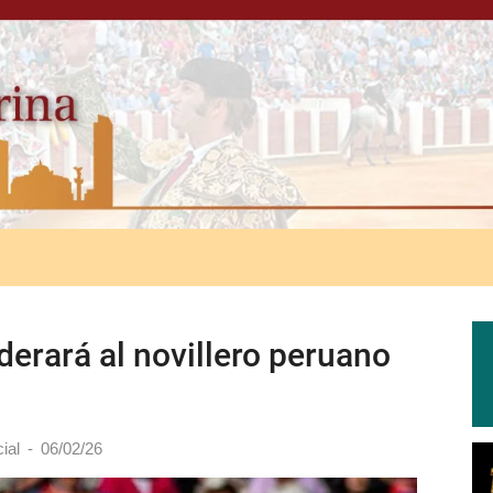
erará al novillero peruano
ial
-
06/02/26