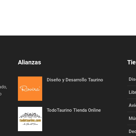
Alianzas
Tie
Dis
Diseño y Desarrollo Taurino
ado,
Lib
o
Aví
TodoTaurino Tienda Online
Mús
Dec