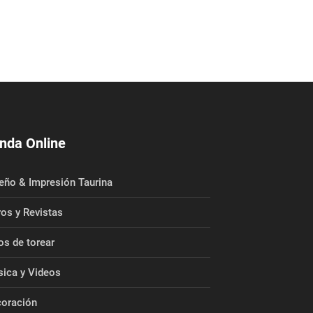
nda Online
eño & Impresión Taurina
ros y Revistas
os de torear
ica y Videos
oración