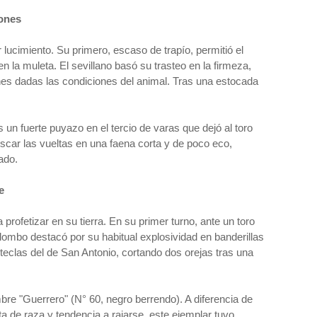
iones
lucimiento. Su primero, escaso de trapío, permitió el
n la muleta. El sevillano basó su trasteo en la firmeza,
es dadas las condiciones del animal. Tras una estocada
un fuerte puyazo en el tercio de varas que dejó al toro
scar las vueltas en una faena corta y de poco eco,
ado.
e
 profetizar en su tierra. En su primer turno, ante un toro
mbo destacó por su habitual explosividad en banderillas
eclas del de San Antonio, cortando dos orejas tras una
mbre "Guerrero" (N° 60, negro berrendo). A diferencia de
 de raza y tendencia a rajarse, este ejemplar tuvo