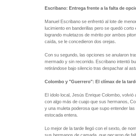
Escribano: Entrega frente a la falta de opc
Manuel Escribano se enfrentó al lote de menor 
lucimiento en banderillas pero se quedó corto e
logrando muletazos de mérito por ambos piton
caída, se le concedieron dos orejas.
Con su segundo, las opciones se anularon tras 
mermado y sin recorrido. Escribano intentó bu
retirándose bajo silencio tras despachar al ast
Colombo y "Guerrero": El clímax de la tard
El ídolo local, Jesús Enrique Colombo, volvió a
con algo más de cuajo que sus hermanos, Colo
y una muleta poderosa que supo entender las t
estocada entera.
Lo mejor de la tarde llegó con el sexto, de no
sus hermanos de camada, que pecaron de falta