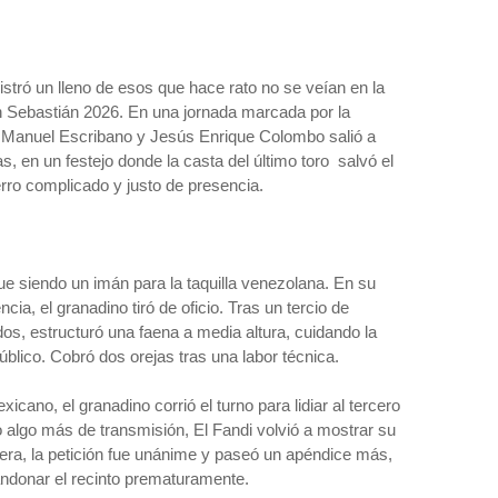
tró un lleno de esos que hace rato no se veían en la
San Sebastián 2026. En una jornada marcada por la
, Manuel Escribano y Jesús Enrique Colombo salió a
s, en un festejo donde la casta del último toro salvó el
rro complicado y justo de presencia.
ue siendo un imán para la taquilla venezolana. En su
cia, el granadino tiró de oficio. Tras un tercio de
os, estructuró una faena a media altura, cuidando la
blico. Cobró dos orejas tras una labor técnica.
cano, el granadino corrió el turno para lidiar al tercero
o algo más de transmisión, El Fandi volvió a mostrar su
era, la petición fue unánime y paseó un apéndice más,
ndonar el recinto prematuramente.