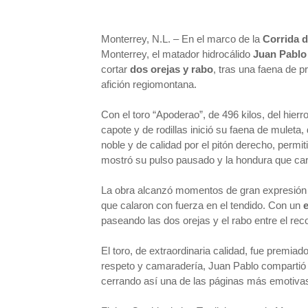
Monterrey, N.L. – En el marco de la
Corrida d
Monterrey, el matador hidrocálido
Juan Pablo
cortar
dos orejas y rabo
, tras una faena de p
afición regiomontana.
Con el toro “Apoderao”, de 496 kilos, del hie
capote y de rodillas inició su faena de muleta
noble y de calidad por el pitón derecho, permit
mostró su pulso pausado y la hondura que car
La obra alcanzó momentos de gran expresión ar
que calaron con fuerza en el tendido. Con un
paseando las dos orejas y el rabo entre el re
El toro, de extraordinaria calidad, fue premiad
respeto y camaradería, Juan Pablo compartió 
cerrando así una de las páginas más emotivas