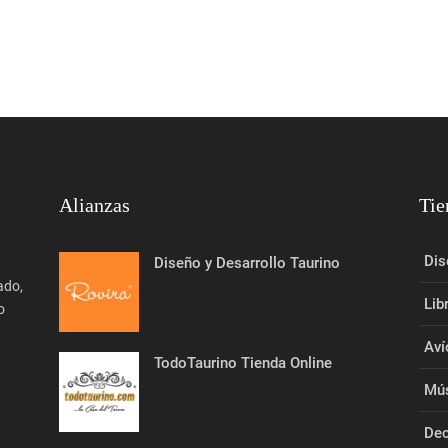
Alianzas
Tie
Dis
Diseño y Desarrollo Taurino
ado,
Lib
o
Aví
TodoTaurino Tienda Online
Mús
Dec