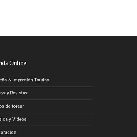
nda Online
eño & Impresión Taurina
ros y Revistas
os de torear
ica y Videos
oración