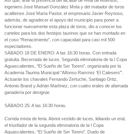
Así que, ante la presencia del alcalde de Real de Asientos,
ingeniero José Manuel González Mota y del matador de toros
acalitense José María Pastor, el empresario Javier Reynoso,
además, de agradecer el apoyo del municipio para poner a
funcionar nuevamente esta plaza de toros, dio a conocer los
carteles para los dos festejos taurinos que se han montado en
el coso “Renacimiento”, con capacidad para casi mil 500
espectadores.
SÁBADO 18 DE ENERO: A las 16:30 horas. Con entrada
gratuita. Becerrada de luces. Segunda eliminatoria de la I Copa
Aguascalientes, “El Sueño de Ser Torero”, organizada por la
Academia Taurina Municipal “Alfonso Ramírez ‘El Calesero’”.
Actuarán los chavales Fernando Zertuche, Santiago Ortiz,
Antonio Brand y Adrián Martínez, con cuatro erales de afamada
ganadería por designar.
SÁBADO 25: A las 16:30 horas.
Corrida mixta de feria. Abrirá vestido de luces, lidiando un eral,
el triunfador de la segunda eliminatoria de la I Copa
Aguascalientes, “El Sueño de Ser Torero”. Duelo de