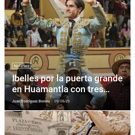
Noticias
Ibelles por la puerta grande
en Huamantla con tres
orejas
Juan Rodríguez Bonilla
-
09/08/26