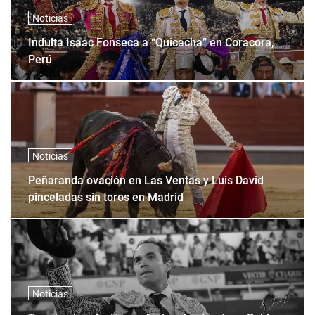
Noticias
Indulta Isaac Fonseca a “Quicacha” en Coracora,
Perú
Noticias
Peñaranda ovación en Las Ventas y Luis David
pinceladas sin toros en Madrid
Noticias