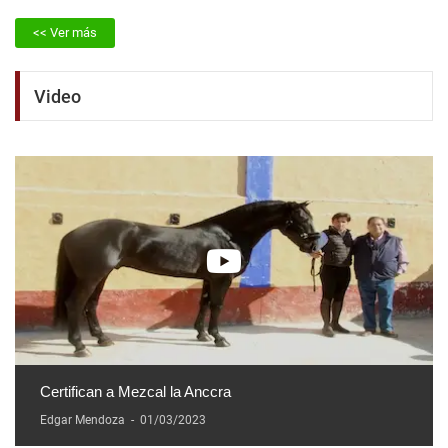
<< Ver más
Video
Certifican a Mezcal la Anccra
Edgar Mendoza
-
01/03/2023