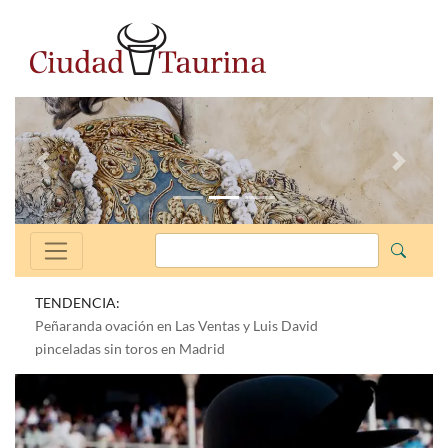
Anterior
Siguien
TENDENCIA:
Peñaranda ovación en Las Ventas y Luis David
pinceladas sin toros en Madrid