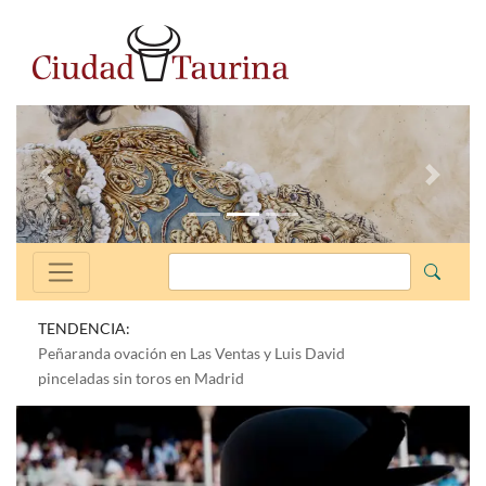
Anterior
Siguien
TENDENCIA:
Peñaranda ovación en Las Ventas y Luis David
pinceladas sin toros en Madrid