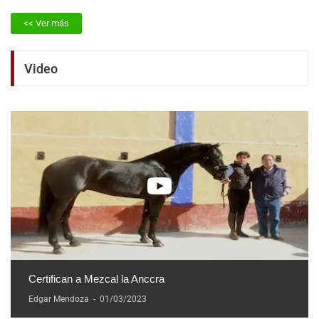
<< Ver más
Video
Certifican a Mezcal la Anccra
Edgar Mendoza
-
01/03/2023