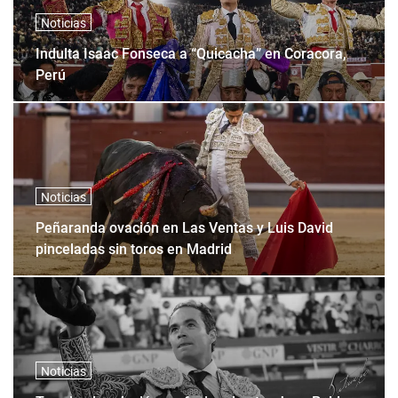
Noticias
Indulta Isaac Fonseca a “Quicacha” en Coracora,
Perú
Noticias
Peñaranda ovación en Las Ventas y Luis David
pinceladas sin toros en Madrid
Noticias