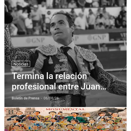
Noticias
Termina la relación
profesional entre Juan
Pablo Sanchez y Corona +
Boletín de Prensa
-
06/08/26
Corona