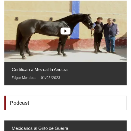
Certifican a Mezcal la Anccra
Edgar Mendoza
-
01/03/2023
Podcast
Mexicanos al Grito de Guerra