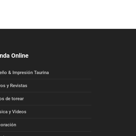
nda Online
eño & Impresión Taurina
ros y Revistas
os de torear
ica y Videos