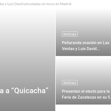
al entre Juan Pablo Sanchez y Corona + Corona
Noticias
Peñaranda ovación en Las
Ventas y Luis David
pinceladas sin toros en
Madrid
Noticias
ca a “Quicacha”
Presentan el electo para la
Feria de Zacatecas en su 5