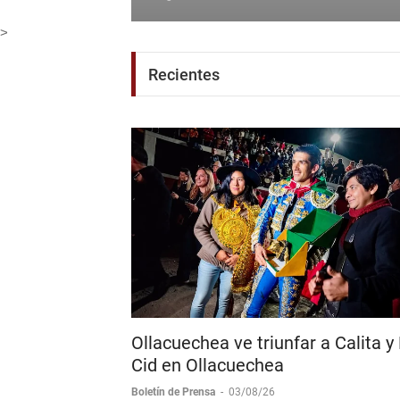
Edgar Mendoza
-
06/08/26
>
Recientes
Ollacuechea ve triunfar a Calita y 