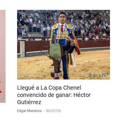
Gustavo Pelayo
-
01/08/26
Llegué a La Copa Chenel
convencido de ganar: Héctor
Gutiérrez
Edgar Mendoza
-
30/07/26