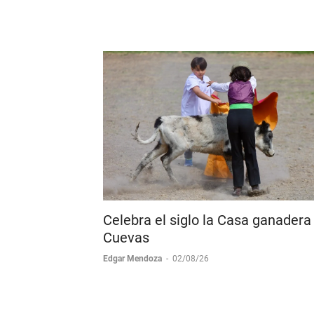
Cid en Ollacuechea
Boletín de Prensa
-
03/08/26
Celebra el siglo la Casa ganadera
Cuevas
Edgar Mendoza
-
02/08/26