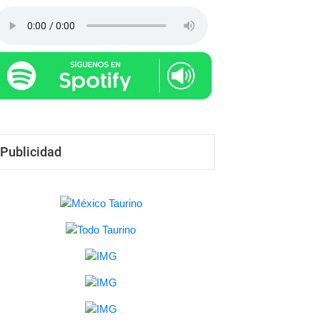
Edgar Mendoza
-
19/07/26
Publicidad