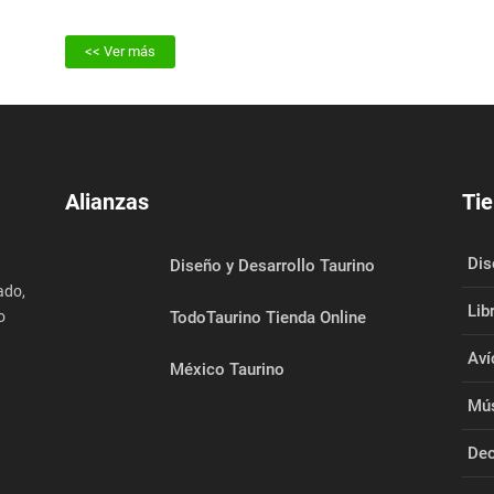
19/03/2023
<< Ver más
Alianzas
Tie
Dis
Diseño y Desarrollo Taurino
ado,
Lib
o
TodoTaurino Tienda Online
Aví
México Taurino
Mús