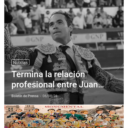
Noticias
Termina la relación
profesional entre Juan
Pablo Sanchez y Corona +
Boletín de Prensa
-
06/08/26
Corona