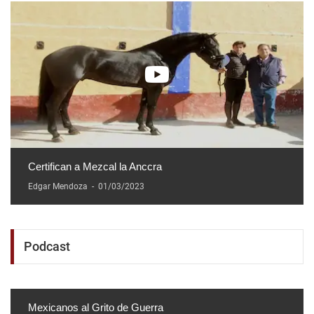
Certifican a Mezcal la Anccra
Edgar Mendoza
-
01/03/2023
Podcast
Mexicanos al Grito de Guerra