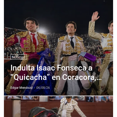
Noticias
Indulta Isaac Fonseca a
“Quicacha” en Coracora,
Perú
Edgar Mendoza
-
06/08/26