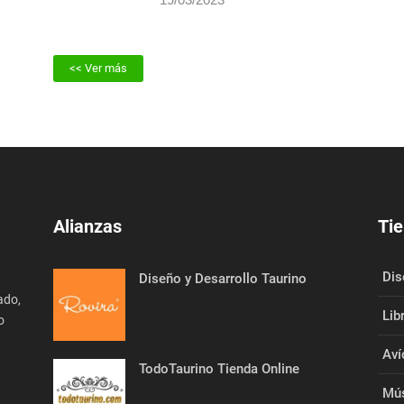
Issac Fonseca
19/03/2023
<< Ver más
Alianzas
Tie
Dis
Diseño y Desarrollo Taurino
ado,
Lib
o
Aví