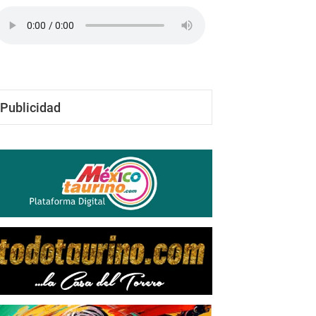
Edgar Mendoza
-
19/07/26
Publicidad