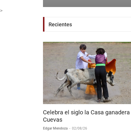
Corona + Corona
Boletín de Prensa
-
06/08/26
>
Recientes
Celebra el siglo la Casa ganadera