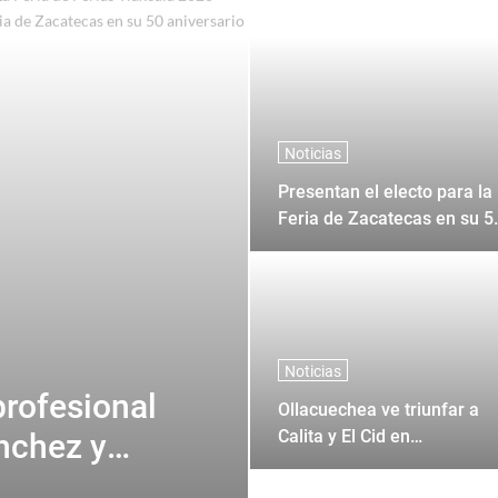
a Feria de Ferias Tlaxcala 2026"
Noticias
Presentan el electo para la
Feria de Zacatecas en su 5
aniversario
Noticias
profesional
Ollacuechea ve triunfar a
Calita y El Cid en
nchez y