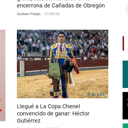
Diego San Román firma tarde de
gloria, sale en hombros en la
encerrona de Cañadas de Obregón
Gustavo Pelayo
-
01/08/26
Llegué a La Copa Chenel
convencido de ganar: Héctor