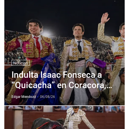
Noticias
Indulta Isaac Fonseca a
“Quicacha” en Coracora,
Perú
Edgar Mendoza
-
06/08/26