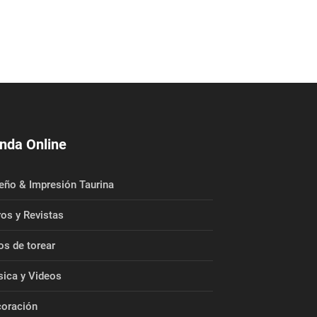
nda Online
eño & Impresión Taurina
ros y Revistas
os de torear
ica y Videos
oración