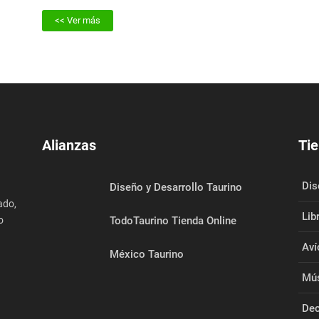
<< Ver más
Alianzas
Tie
Dis
Diseño y Desarrollo Taurino
ado,
Lib
o
TodoTaurino Tienda Online
Aví
México Taurino
Mús
Dec