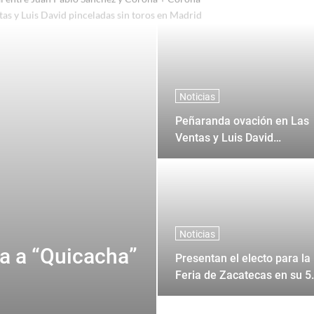
al entre Juan Pablo Sanchez y Corona + Corona
Noticias
Peñaranda ovación en Las
Ventas y Luis David
pinceladas sin toros en
Madrid
Noticias
ca a “Quicacha”
Presentan el electo para la
Feria de Zacatecas en su 5
aniversario