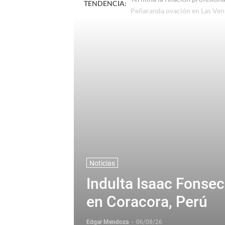
TENDENCIA:
Termina la relación profesion
Noticias
Indulta Isaac Fonse
en Coracora, Perú
Edgar Mendoza
-
06/08/26