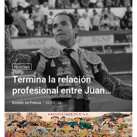
Noticias
Termina la relación
profesional entre Juan
Pablo Sanchez y Corona +
Boletín de Prensa
-
06/08/26
Corona