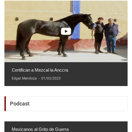
Certifican a Mezcal la Anccra
Edgar Mendoza
-
01/03/2023
Podcast
Mexicanos al Grito de Guerra