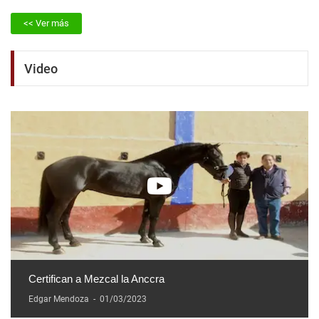
<< Ver más
Video
Certifican a Mezcal la Anccra
Edgar Mendoza
-
01/03/2023