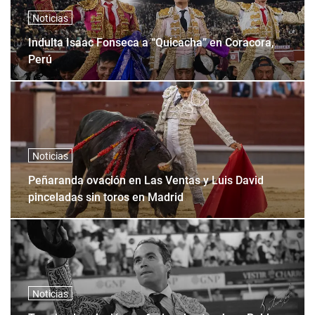
Noticias
Indulta Isaac Fonseca a “Quicacha” en Coracora,
Perú
Noticias
Peñaranda ovación en Las Ventas y Luis David
pinceladas sin toros en Madrid
Noticias