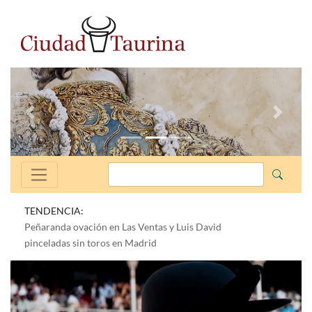
Anterior
Siguien
TENDENCIA:
Peñaranda ovación en Las Ventas y Luis David
pinceladas sin toros en Madrid