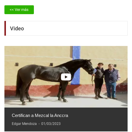
<< Ver más
Video
Certifican a Mezcal la Anccra
Edgar Mendoza
-
01/03/2023