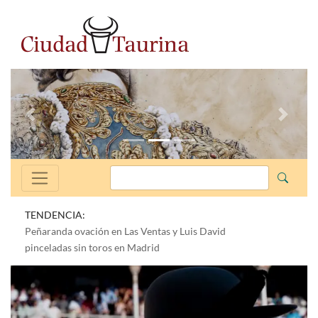
Anterior
Siguien
TENDENCIA:
Peñaranda ovación en Las Ventas y Luis David
pinceladas sin toros en Madrid