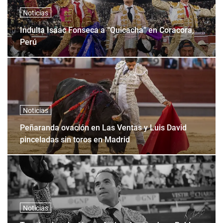
Noticias
Indulta Isaac Fonseca a “Quicacha” en Coracora,
Perú
Noticias
Peñaranda ovación en Las Ventas y Luis David
pinceladas sin toros en Madrid
Noticias