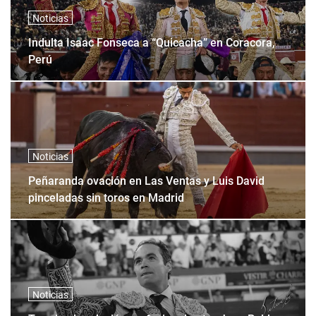
Noticias
Indulta Isaac Fonseca a “Quicacha” en Coracora,
Perú
Noticias
Peñaranda ovación en Las Ventas y Luis David
pinceladas sin toros en Madrid
Noticias