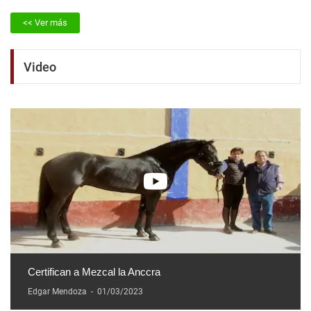
<< Ver más
Video
Certifican a Mezcal la Anccra
Edgar Mendoza
-
01/03/2023