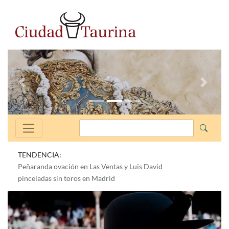
Anterior
Siguien
TENDENCIA:
Peñaranda ovación en Las Ventas y Luis David
pinceladas sin toros en Madrid