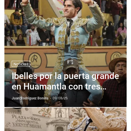
Noticias
Ibelles por la puerta grande
en Huamantla con tres
orejas
Juan Rodríguez Bonilla
-
09/08/26