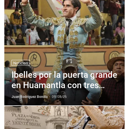
Noticias
Ibelles por la puerta grande
en Huamantla con tres
orejas
Juan Rodríguez Bonilla
-
09/08/26