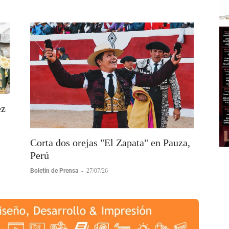
Boletín de Prensa
-
30/07/26
ez
Corta dos orejas "El Zapata" en Pauza,
Perú
Boletín de Prensa
-
27/07/26