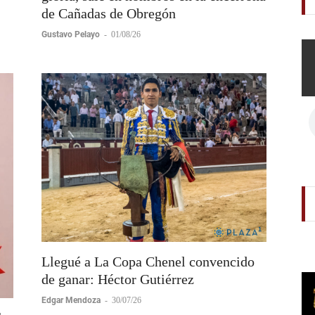
Diego San Román firma tarde de
gloria, sale en hombros en la encerrona
de Cañadas de Obregón
Gustavo Pelayo
-
01/08/26
Llegué a La Copa Chenel convencido
de ganar: Héctor Gutiérrez