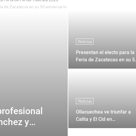
a Feria de Ferias Tlaxcala 2026"
Noticias
Presentan el electo para la
Feria de Zacatecas en su 5
aniversario
Noticias
profesional
Ollacuechea ve triunfar a
Calita y El Cid en
nchez y