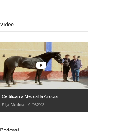
Manuel Escribando
Video
Certifican a Mezcal la Anccra
Edgar Mendoza
-
01/03/2023