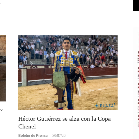
Edgar Mendoza
-
30/07/26
l
e:
Héctor Gutiérrez se alza con la Copa
Chenel