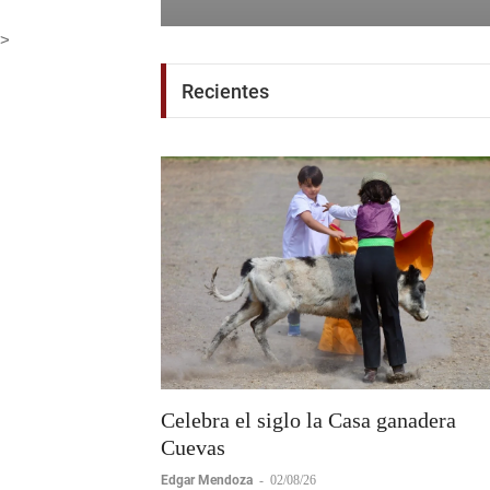
Corona + Corona
Boletín de Prensa
-
06/08/26
>
Recientes
Celebra el siglo la Casa ganadera