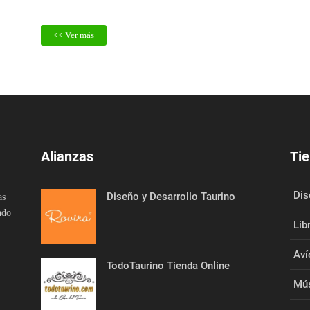
19/03/2023
<< Ver más
Alianzas
Tie
Dis
Diseño y Desarrollo Taurino
as
ndo
Lib
Aví
TodoTaurino Tienda Online