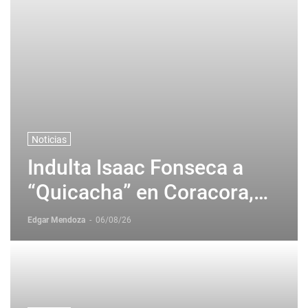
Noticias
Indulta Isaac Fonseca a
“Quicacha” en Coracora,
Perú
Edgar Mendoza
-
06/08/26