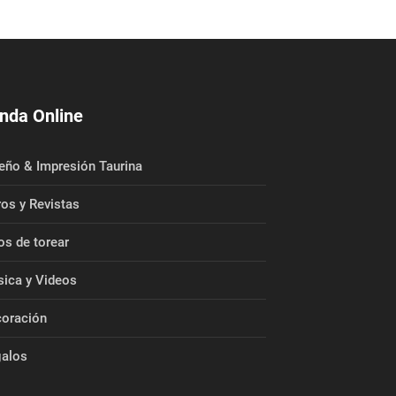
nda Online
eño & Impresión Taurina
ros y Revistas
os de torear
ica y Videos
oración
alos