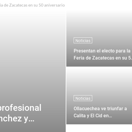
a Feria de Ferias Tlaxcala 2026"
Noticias
Presentan el electo para la
Feria de Zacatecas en su 5
aniversario
Noticias
profesional
Ollacuechea ve triunfar a
Calita y El Cid en
nchez y