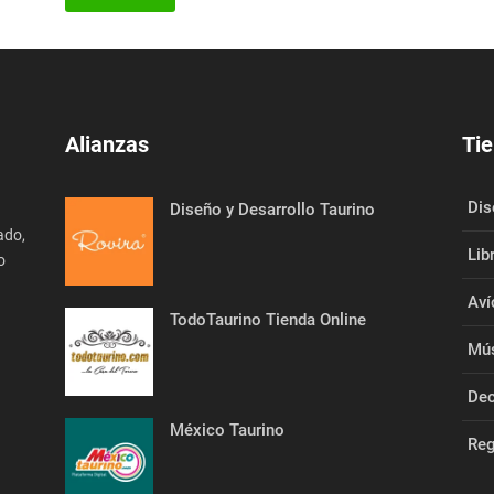
<< Ver más
Alianzas
Tie
Dis
Diseño y Desarrollo Taurino
ado,
Lib
o
Aví
TodoTaurino Tienda Online
Mús
Dec
México Taurino
Reg