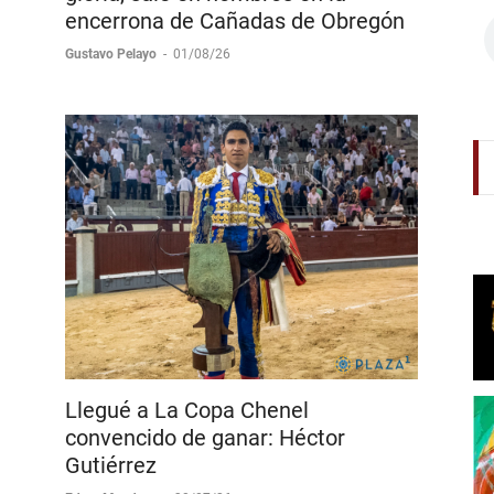
Diego San Román firma tarde de
gloria, sale en hombros en la
encerrona de Cañadas de Obregón
Gustavo Pelayo
-
01/08/26
Llegué a La Copa Chenel
convencido de ganar: Héctor