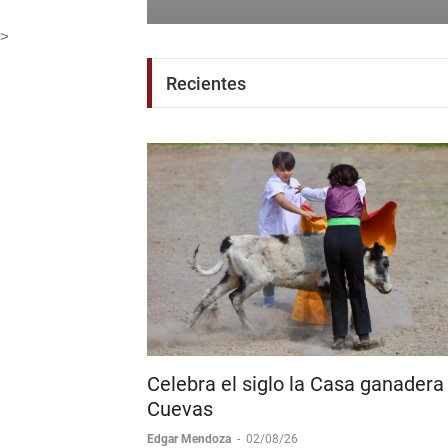
Corona + Corona
Boletín de Prensa
-
06/08/26
>
Recientes
Celebra el siglo la Casa ganadera