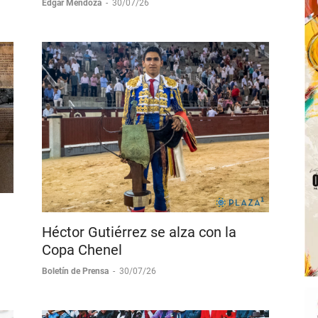
Gutiérrez
Edgar Mendoza
-
30/07/26
Héctor Gutiérrez se alza con la
Copa Chenel
Boletín de Prensa
-
30/07/26